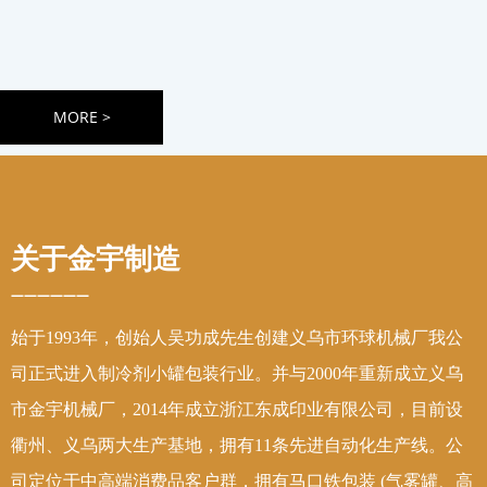
ABOUT US
MORE >
关于金宇制造
——————
始于1993年，创始人吴功成先生创建义乌市环球机械厂我公
司正式进入制冷剂小罐包装行业。并与2000年重新成立义乌
市金宇机械厂，2014年成立浙江东成印业有限公司，目前设
衢州、义乌两大生产基地，拥有11条先进自动化生产线。公
司定位于中高端消费品客户群，拥有马口铁包装 (气雾罐、高